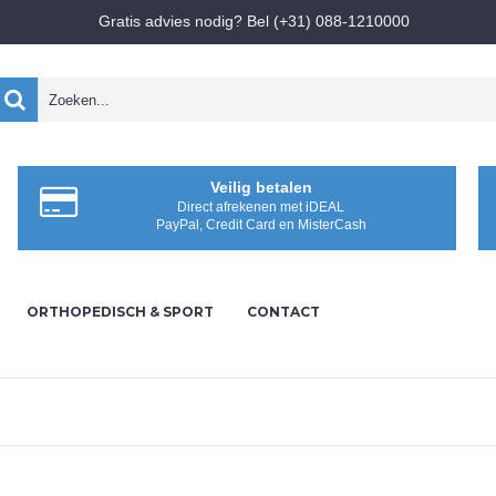
Gratis advies nodig? Bel (+31) 088-1210000
Veilig betalen
Direct afrekenen met iDEAL
PayPal, Credit Card en MisterCash
ORTHOPEDISCH & SPORT
CONTACT