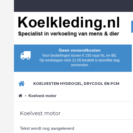
Geen verzendkosten
Voor bestellingen boven € 150 naar NL en BE.
Op werkdagen vóór 21:00 besteld is dezelfde dag
verzonden
KOELVESTEN HYDROGEL, DRYCOOL EN PCM
Koelvest motor
Koelvest motor
Tekst wordt nog aangeleverd