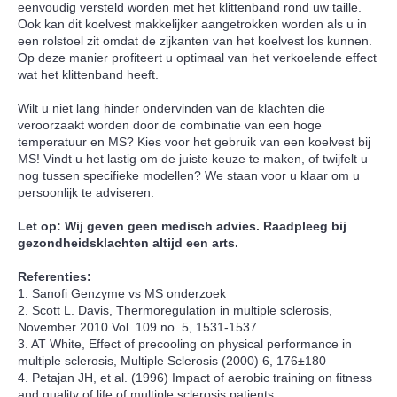
eenvoudig versteld worden met het klittenband rond uw taille.
Ook kan dit koelvest makkelijker aangetrokken worden als u in
een rolstoel zit omdat de zijkanten van het koelvest los kunnen.
Op deze manier profiteert u optimaal van het verkoelende effect
wat het klittenband heeft.
Wilt u niet lang hinder ondervinden van de klachten die
veroorzaakt worden door de combinatie van een hoge
temperatuur en MS? Kies voor het gebruik van een koelvest bij
MS! Vindt u het lastig om de juiste keuze te maken, of twijfelt u
nog tussen specifieke modellen? We staan voor u klaar om u
persoonlijk te adviseren.
Let op: Wij geven geen medisch advies. Raadpleeg bij
gezondheidsklachten altijd een arts.
Referenties:
1. Sanofi Genzyme vs MS onderzoek
2. Scott L. Davis, Thermoregulation in multiple sclerosis,
November 2010 Vol. 109 no. 5, 1531-1537
3. AT White, Effect of precooling on physical performance in
multiple sclerosis, Multiple Sclerosis (2000) 6, 176±180
4. Petajan JH, et al. (1996) Impact of aerobic training on fitness
and quality of life of multiple sclerosis patients.