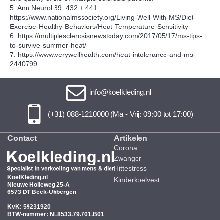
5. Ann Neurol 39: 432 ± 441.
https://www.nationalmssociety.org/Living-Well-With-MS/Diet-
Exercise-Healthy-Behaviors/Heat-Temperature-Sensitivity
6. https://multiplesclerosisnewstoday.com/2017/05/17/ms-tips-
to-survive-summer-heat/
7. https://www.verywellhealth.com/heat-intolerance-and-ms-
2440799
info@koelkleding.nl
(+31) 088-1210000 (Ma - Vrij: 09:00 tot 17:00)
Contact
Artikelen
Corona
Zwanger
Hittestress
KoelKleding.nl
Kinderkoelvest
Nieuwe Holleweg 25-A
6573 DT Beek-Ubbergen
KvK: 59231920
BTW-nummer: NL8533.79.701.B01