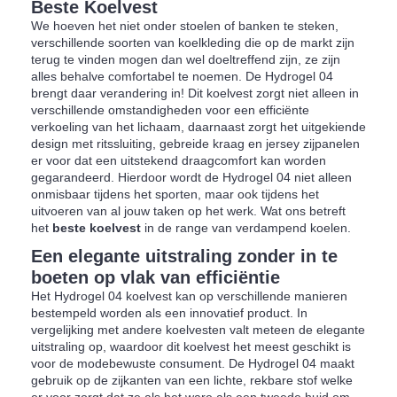
Beste Koelvest
We hoeven het niet onder stoelen of banken te steken,
verschillende soorten van koelkleding die op de markt zijn
terug te vinden mogen dan wel doeltreffend zijn, ze zijn
alles behalve comfortabel te noemen. De Hydrogel 04
brengt daar verandering in! Dit koelvest zorgt niet alleen in
verschillende omstandigheden voor een efficiënte
verkoeling van het lichaam, daarnaast zorgt het uitgekiende
design met ritssluiting, gebreide kraag en jersey zijpanelen
er voor dat een uitstekend draagcomfort kan worden
gegarandeerd. Hierdoor wordt de Hydrogel 04 niet alleen
onmisbaar tijdens het sporten, maar ook tijdens het
uitvoeren van al jouw taken op het werk. Wat ons betreft
het
beste koelvest
in de range van verdampend koelen.
Een elegante uitstraling zonder in te
boeten op vlak van efficiëntie
Het Hydrogel 04 koelvest kan op verschillende manieren
bestempeld worden als een innovatief product. In
vergelijking met andere koelvesten valt meteen de elegante
uitstraling op, waardoor dit koelvest het meest geschikt is
voor de modebewuste consument. De Hydrogel 04 maakt
gebruik op de zijkanten van een lichte, rekbare stof welke
er voor zorgt dat ze als het ware als een tweede huid om