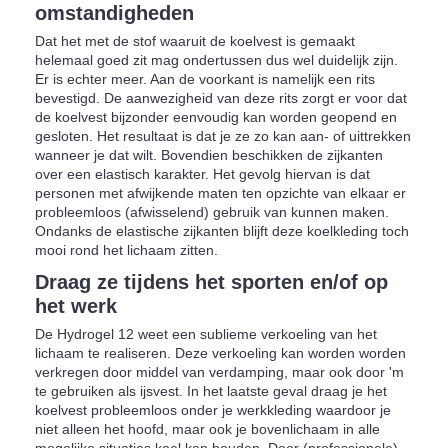
omstandigheden
Dat het met de stof waaruit de koelvest is gemaakt
helemaal goed zit mag ondertussen dus wel duidelijk zijn.
Er is echter meer. Aan de voorkant is namelijk een rits
bevestigd. De aanwezigheid van deze rits zorgt er voor dat
de koelvest bijzonder eenvoudig kan worden geopend en
gesloten. Het resultaat is dat je ze zo kan aan- of uittrekken
wanneer je dat wilt. Bovendien beschikken de zijkanten
over een elastisch karakter. Het gevolg hiervan is dat
personen met afwijkende maten ten opzichte van elkaar er
probleemloos (afwisselend) gebruik van kunnen maken.
Ondanks de elastische zijkanten blijft deze koelkleding toch
mooi rond het lichaam zitten.
Draag ze tijdens het sporten en/of op
het werk
De Hydrogel 12 weet een sublieme verkoeling van het
lichaam te realiseren. Deze verkoeling kan worden worden
verkregen door middel van verdamping, maar ook door 'm
te gebruiken als ijsvest. In het laatste geval draag je het
koelvest probleemloos onder je werkkleding waardoor je
niet alleen het hoofd, maar ook je bovenlichaam in alle
mogelijke situaties koel kan houden. Door (professionele)