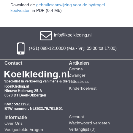
Download de
gebruiksaanwijzing voor de hydrogel
koelvesten
in PDF (0.4 Mb)
info@koelkleding.nl
(+31) 088-1210000 (Ma - Vrij: 09:00 tot 17:00)
Contact
Artikelen
Corona
Zwanger
Hittestress
KoelKleding.nl
Kinderkoelvest
Nieuwe Holleweg 25-A
6573 DT Beek-Ubbergen
KvK: 59231920
BTW-nummer: NL8533.79.701.B01
Account
Informatie
Wachtwoord vergeten
Over Ons
Verlanglijst (
0
)
Veelgestelde Vragen